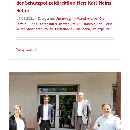
der Schutzpolizeidirektion Herr Karl-Heinz
Reiter
15.06.2021
|
Kategorien:
Unterwegs im Wahlkreis
,
vor-Ort-
Termin
|
Tags:
Dieter Taller
,
im Wahlkreis 11
,
Inneres
,
Karl-Heinz
Reiter
,
Näher dran
,
Polizei
,
Polizeirevier Geislingen
,
Schutzpolizei
Weiterlesen