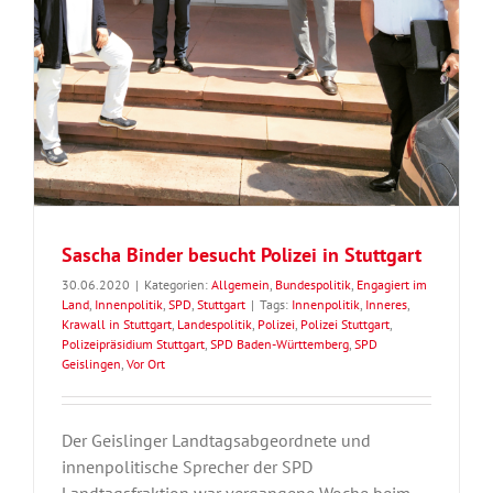
Sascha Binder besucht Polizei in Stuttgart
30.06.2020
|
Kategorien:
Allgemein
,
Bundespolitik
,
Engagiert im
Land
,
Innenpolitik
,
SPD
,
Stuttgart
|
Tags:
Innenpolitik
,
Inneres
,
Krawall in Stuttgart
,
Landespolitik
,
Polizei
,
Polizei Stuttgart
,
Polizeipräsidium Stuttgart
,
SPD Baden-Württemberg
,
SPD
Geislingen
,
Vor Ort
Der Geislinger Landtagsabgeordnete und
innenpolitische Sprecher der SPD