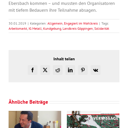
Ebersbach kommen – und mussten den Organisatoren
mit tiefem Bedauern ihre Teilnahme absagen.
30.01.2019
|
Kategorien:
Allgemein
,
Engagiert im Wahlkreis
|
Tags:
Arbeitsmarkt
,
IG Metall
,
Kundgebung
,
Landkreis Göppingen
,
Solidarität
Inhalt teilen
Facebook
X
Reddit
LinkedIn
Pinterest
Vk
Ähnliche Beiträge