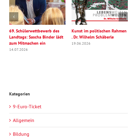
69. Schülerwettbewerb des
Kunst im politischen Rahmen
S
Landtags: Sascha Binder lädt
. Dr. Wilhelm Schäberle
„
zum Mitmachen ein
19.06.2026
2
14.07.2026
Kategorien
9-Euro-Ticket
Allgemein
Bildung