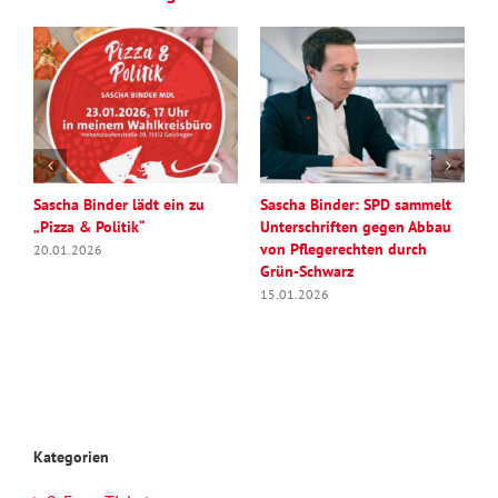
n
Sascha Binder lädt ein zu
Sascha Binder: SPD sammelt
S
„Pizza & Politik“
Unterschriften gegen Abbau
A
von Pflegerechten durch
G
20.01.2026
Grün-Schwarz
w
T
15.01.2026
M
0
Kategorien