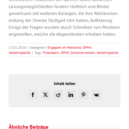
Lösungsmöglichkeiten fordern Hofelich und Binder
gemeinsam mit weiteren Kollegen, die ihre Wahlkreisen
entlang der Strecke Stuttgart-Ulm haben, Aufklärung.
Einige der Fragen wurden durch Schreiben von Pendlern
angestoßen, welche die Abgeordneten erhalten haben.
17.01.2020
|
Kategorien:
Engagiert im Wahlkreis
,
ÖPNV
,
Verkehrspolitik
|
Tags:
Filstalbahn
,
ÖPNV
,
Schienenverkehr
,
Verkehrspolitik
Inhalt teilen
Facebook
X
Reddit
LinkedIn
Pinterest
Vk
Ähnliche Beiträge