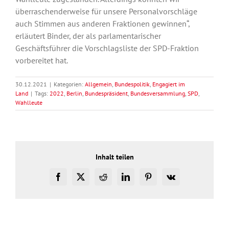
überraschenderweise für unsere Personalvorschläge
auch Stimmen aus anderen Fraktionen gewinnen“,
erläutert Binder, der als parlamentarischer
Geschäftsführer die Vorschlagsliste der SPD-Fraktion
vorbereitet hat.
30.12.2021
|
Kategorien:
Allgemein
,
Bundespolitik
,
Engagiert im
Land
|
Tags:
2022
,
Berlin
,
Bundespräsident
,
Bundesversammlung
,
SPD
,
Wahlleute
Inhalt teilen
Facebook
X
Reddit
LinkedIn
Pinterest
Vk