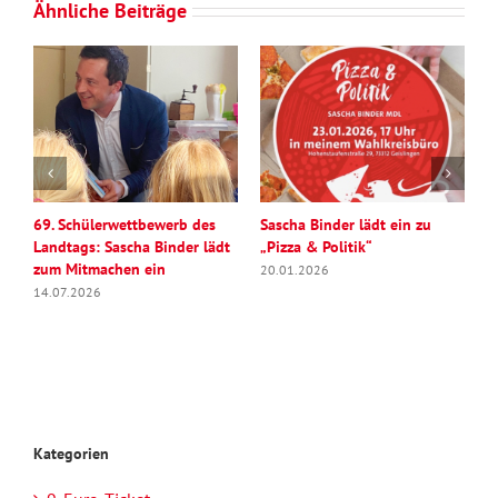
Ähnliche Beiträge
69. Schülerwettbewerb des
Sascha Binder lädt ein zu
S
Landtags: Sascha Binder lädt
„Pizza & Politik“
U
zum Mitmachen ein
v
20.01.2026
G
14.07.2026
1
Kategorien