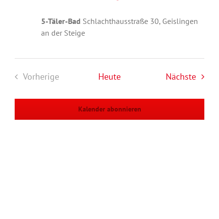
5-Täler-Bad
Schlachthausstraße 30, Geislingen
an der Steige
Veran
Vorherige
Heute
Nächste
Veranstaltungen
Kalender abonnieren