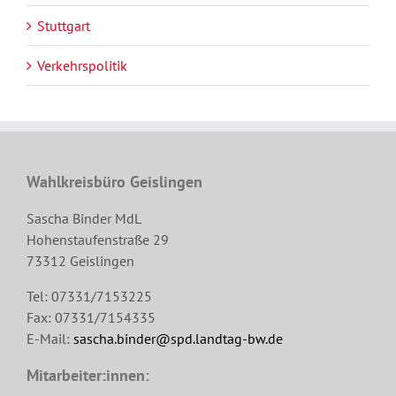
Stuttgart
Verkehrspolitik
Wahlkreisbüro Geislingen
Sascha Binder MdL
Hohenstaufenstraße 29
73312 Geislingen
Tel: 07331/7153225
Fax: 07331/7154335
E-Mail:
sascha.binder@spd.landtag-bw.de
Mitarbeiter:innen: