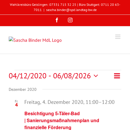
Zum
Wahlkreisbüro Geislingen: 07331 715 32 25 | Büro Stuttgart: 0711 20 63-
Inhalt
7011
|
sascha.binder@spd.landtag-bw.de
springen
Facebook
Instagram
Veranstaltungen
Veran
04/12/2020
 - 
06/08/2026
Liste
Ansicht
Ansic
Datum
Navigat
Navig
Dezember 2020
wählen.
Freitag, 4. Dezember 2020, 11:00
–
12:00
Fr.
4
Besichtigung 5-Täler-Bad
| Sanierungsmaßnahmenplan und
finanzielle Förderung