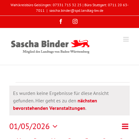
Zum
Wahlkreisbüro Geislingen: 07331 715 32 25 | Büro Stuttgart: 0711 20 63-
Inhalt
7011
|
sascha.binder@spd.landtag-bw.de
springen
Facebook
Instagram
Veranstaltungen
Es wurden keine Ergebnisse für diese Ansicht
gefunden. Hier geht es zu den
nächsten
Hinweis
bevorstehenden Veranstaltungen
.
Veran
01/05/2026
Monat
Ansicht
Ansic
Datum
Navigat
Navig