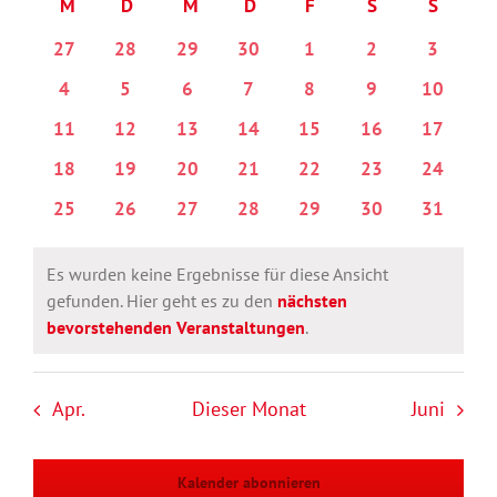
M
MONTAG
D
DIENSTAG
M
MITTWOCH
D
DONNERSTAG
F
FREITAG
S
SAMSTAG
S
SONNT
Kalender
wählen.
von
0
0
0
0
0
0
0
27
28
29
30
1
2
3
Veranstaltungen
Veranstaltungen
Veranstaltungen
Veranstaltungen
Veranstaltungen
Veranstaltungen
Veranstaltungen
Veransta
0
0
0
0
0
0
0
4
5
6
7
8
9
10
Veranstaltungen
Veranstaltungen
Veranstaltungen
Veranstaltungen
Veranstaltungen
Veranstaltungen
Veransta
0
0
0
0
0
0
0
11
12
13
14
15
16
17
Veranstaltungen
Veranstaltungen
Veranstaltungen
Veranstaltungen
Veranstaltungen
Veranstaltungen
Veransta
0
0
0
0
0
0
0
18
19
20
21
22
23
24
Veranstaltungen
Veranstaltungen
Veranstaltungen
Veranstaltungen
Veranstaltungen
Veranstaltungen
Veransta
0
0
0
0
0
0
0
25
26
27
28
29
30
31
Veranstaltungen
Veranstaltungen
Veranstaltungen
Veranstaltungen
Veranstaltungen
Veranstaltungen
Veransta
Es wurden keine Ergebnisse für diese Ansicht
gefunden. Hier geht es zu den
nächsten
Hinweis
bevorstehenden Veranstaltungen
.
Apr.
Dieser Monat
Juni
Kalender abonnieren