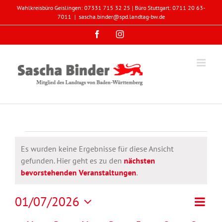
Zum
Wahlkreisbüro Geislingen: 07331 715 32 25 | Büro Stuttgart: 0711 20 63-
Inhalt
7011
|
sascha.binder@spd.landtag-bw.de
springen
Facebook
Instagram
Veranstaltungen
Es wurden keine Ergebnisse für diese Ansicht
gefunden. Hier geht es zu den
nächsten
Hinweis
bevorstehenden Veranstaltungen
.
Veran
01/07/2026
Monat
Ansicht
Ansic
Datum
Navigat
Navig