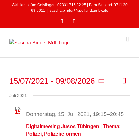
Zum
Wahlkreisbüro Geislingen: 07331 715 32 25 | Büro Stuttgart: 0711 20
Inhalt
63-7011
|
sascha.binder@spd.landtag-bw.de
springen
Facebook
Instagram
Veranstaltungen
Veran
15/07/2021
 - 
09/08/2026
Liste
Ansicht
Ansic
Datum
Navigat
Navig
Juli 2021
wählen.
Do.
15
Donnerstag, 15. Juli 2021, 19:15
–
20:45
Digitalmeeting Jusos Tübingen | Thema:
Polizei, Polizeireformen