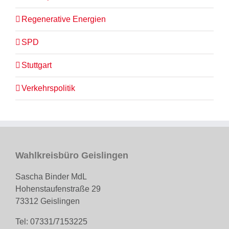
Regenerative Energien
SPD
Stuttgart
Verkehrspolitik
Wahlkreisbüro Geislingen
Sascha Binder MdL
Hohenstaufenstraße 29
73312 Geislingen
Tel: 07331/7153225