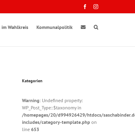
Facebook
Instagram
 im Wahlkreis
Kommunalpolitik
Kategorien
Warning
: Undefined property:
ranstaltung
WP_Post_Type::$taxonomy in
at
chten-
sichten-
/homepages/20/d994926429/htdocs/saschabinder.d
gation
vigation
AG
includes/category-template.php
on
line
653