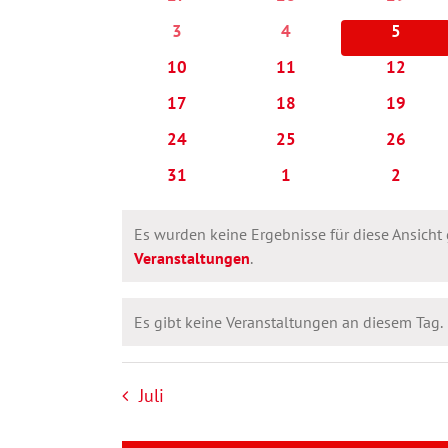
Veranstaltungen
Veranstaltungen
Veranstaltungen
Veransta
0
0
0
3
4
5
Veranstaltungen
Veranstaltungen
Veranst
0
0
0
10
11
12
Veranstaltungen
Veranstaltungen
Veransta
0
0
0
17
18
19
Veranstaltungen
Veranstaltungen
Veransta
0
0
0
24
25
26
Veranstaltungen
Veranstaltungen
Veransta
0
0
0
31
1
2
Veranstaltungen
Veranstaltungen
Veranst
Es wurden keine Ergebnisse für diese Ansicht
Hinweis
Veranstaltungen
.
Es gibt keine Veranstaltungen an diesem Tag.
Hinweis
Juli