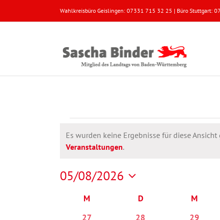
Zum
Wahlkreisbüro Geislingen: 07331 715 32 25 | Büro Stuttgart:
Inhalt
springen
Veranstaltungen
Es wurden keine Ergebnisse für diese Ansicht
Hinweis
Veranstaltungen
.
05/08/2026
Datum
M
MONTAG
D
DIENSTAG
M
MITT
Kalender
wählen.
von
0
0
0
27
28
29