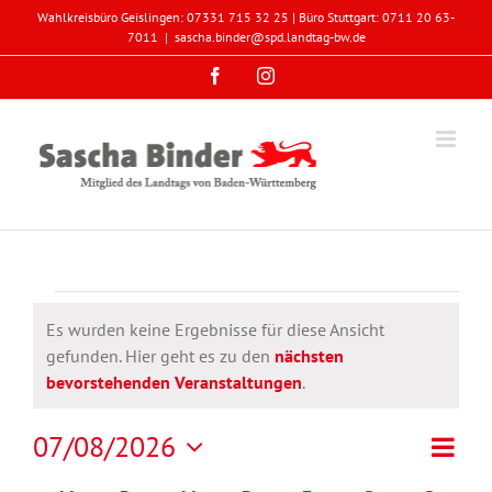
Zum
Wahlkreisbüro Geislingen: 07331 715 32 25 | Büro Stuttgart: 0711 20 63-
Inhalt
7011
|
sascha.binder@spd.landtag-bw.de
springen
Facebook
Instagram
Veranstaltungen
Es wurden keine Ergebnisse für diese Ansicht
gefunden. Hier geht es zu den
nächsten
Hinweis
bevorstehenden Veranstaltungen
.
Veran
07/08/2026
Monat
Ansicht
Ansic
Datum
Navigat
Navig