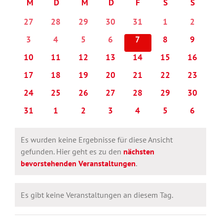
M
MONTAG
D
DIENSTAG
M
MITTWOCH
D
DONNERSTAG
F
FREITAG
S
SAMSTAG
S
SONNT
Kalender
wählen.
von
0
0
0
0
0
0
0
27
28
29
30
31
1
2
Veranstaltungen
Veranstaltungen
Veranstaltungen
Veranstaltungen
Veranstaltungen
Veranstaltungen
Veranstaltungen
Veransta
0
0
0
0
0
0
0
3
4
5
6
7
8
9
Veranstaltungen
Veranstaltungen
Veranstaltungen
Veranstaltungen
Veranstaltungen
Veranstaltungen
Veransta
0
0
0
0
0
0
0
10
11
12
13
14
15
16
Veranstaltungen
Veranstaltungen
Veranstaltungen
Veranstaltungen
Veranstaltungen
Veranstaltungen
Veransta
0
0
0
0
0
0
0
17
18
19
20
21
22
23
Veranstaltungen
Veranstaltungen
Veranstaltungen
Veranstaltungen
Veranstaltungen
Veranstaltungen
Veransta
0
0
0
0
0
0
0
24
25
26
27
28
29
30
Veranstaltungen
Veranstaltungen
Veranstaltungen
Veranstaltungen
Veranstaltungen
Veranstaltungen
Veransta
0
0
0
0
0
0
0
31
1
2
3
4
5
6
Veranstaltungen
Veranstaltungen
Veranstaltungen
Veranstaltungen
Veranstaltungen
Veranstaltungen
Veransta
Es wurden keine Ergebnisse für diese Ansicht
gefunden. Hier geht es zu den
nächsten
Hinweis
bevorstehenden Veranstaltungen
.
Es gibt keine Veranstaltungen an diesem Tag.
Hinweis