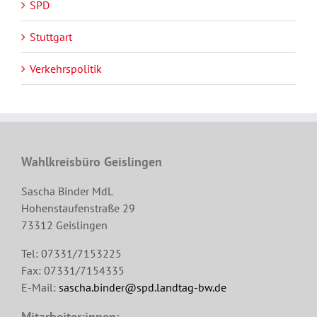
SPD
Stuttgart
Verkehrspolitik
Wahlkreisbüro Geislingen
Sascha Binder MdL
Hohenstaufenstraße 29
73312 Geislingen
Tel: 07331/7153225
Fax: 07331/7154335
E-Mail:
sascha.binder@spd.landtag-bw.de
Mitarbeiter:innen: