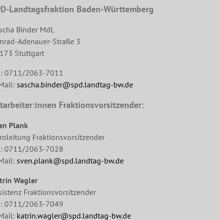
D-Landtagsfraktion Baden-Württemberg
scha Binder MdL
nrad-Adenauer-Straße 3
173 Stuttgart
l: 0711/2063-7011
Mail:
sascha.binder@spd.landtag-bw.de
tarbeiter:innen Fraktionsvorsitzender:
en Plank
roleitung Fraktionsvorsitzender
l: 0711/2063-7028
Mail:
sven.plank@spd.landtag-bw.de
trin Wagler
sistenz Fraktionsvorsitzender
l: 0711/2063-7049
Mail:
katrin.wagler@spd.landtag-bw.de