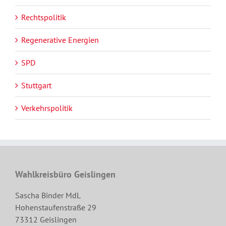
Rechtspolitik
Regenerative Energien
SPD
Stuttgart
Verkehrspolitik
Wahlkreisbüro Geislingen
Sascha Binder MdL
Hohenstaufenstraße 29
73312 Geislingen