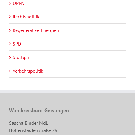
ÖPNV
Rechtspolitik
Regenerative Energien
SPD
Stuttgart
Verkehrspolitik
Wahlkreisbüro Geislingen
Sascha Binder MdL
Hohenstaufenstraße 29