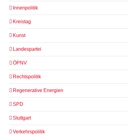
Innenpolitik
Kreistag
Kunst
Landespartei
ÖPNV
Rechtspolitik
Regenerative Energien
SPD
Stuttgart
Verkehrspolitik