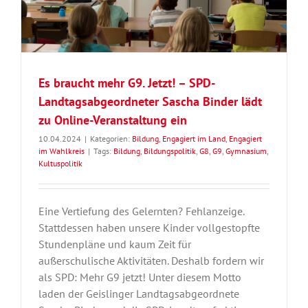
Es braucht mehr G9. Jetzt! – SPD-
Landtagsabgeordneter Sascha Binder lädt
zu Online-Veranstaltung ein
10.04.2024
|
Kategorien:
Bildung
,
Engagiert im Land
,
Engagiert
im Wahlkreis
|
Tags:
Bildung
,
Bildungspolitik
,
G8
,
G9
,
Gymnasium
,
Kultuspolitik
Eine Vertiefung des Gelernten? Fehlanzeige.
Stattdessen haben unsere Kinder vollgestopfte
Stundenpläne und kaum Zeit für
außerschulische Aktivitäten. Deshalb fordern wir
als SPD: Mehr G9 jetzt! Unter diesem Motto
laden der Geislinger Landtagsabgeordnete