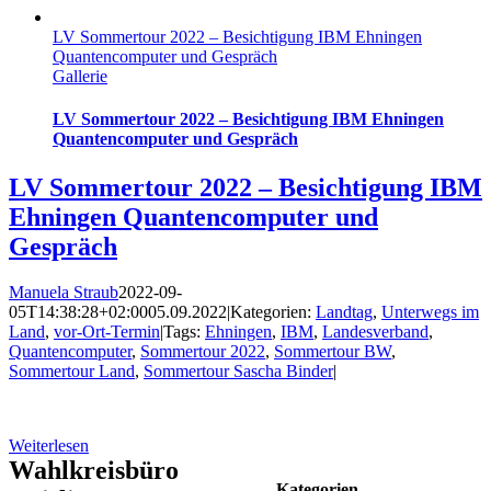
LV Sommertour 2022 – Besichtigung IBM Ehningen
Quantencomputer und Gespräch
Gallerie
LV Sommertour 2022 – Besichtigung IBM Ehningen
Quantencomputer und Gespräch
LV Sommertour 2022 – Besichtigung IBM
Ehningen Quantencomputer und
Gespräch
Manuela Straub
2022-09-
05T14:38:28+02:00
05.09.2022
|
Kategorien:
Landtag
,
Unterwegs im
Land
,
vor-Ort-Termin
|
Tags:
Ehningen
,
IBM
,
Landesverband
,
Quantencomputer
,
Sommertour 2022
,
Sommertour BW
,
Sommertour Land
,
Sommertour Sascha Binder
|
Weiterlesen
Wahlkreisbüro
Kategorien