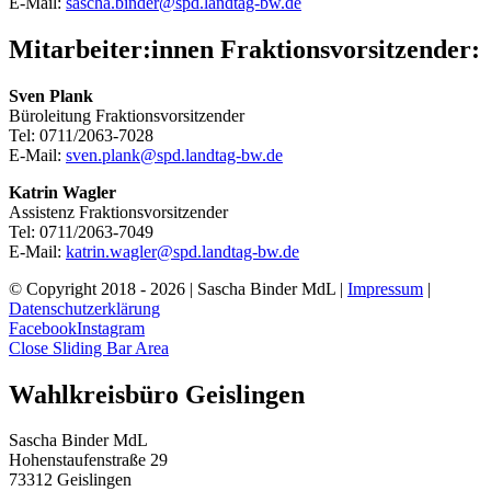
E-Mail:
sascha.binder@spd.landtag-bw.de
Mitarbeiter:innen Fraktionsvorsitzender:
Sven Plank
Büroleitung Fraktionsvorsitzender
Tel: 0711/2063-7028
E-Mail:
sven.plank@spd.landtag-bw.de
Katrin Wagler
Assistenz Fraktionsvorsitzender
Tel: 0711/2063-7049
E-Mail:
katrin.wagler@spd.landtag-bw.de
© Copyright 2018 -
2026 | Sascha Binder MdL |
Impressum
|
Datenschutzerklärung
Facebook
Instagram
Close Sliding Bar Area
Wahlkreisbüro Geislingen
Sascha Binder MdL
Hohenstaufenstraße 29
73312 Geislingen