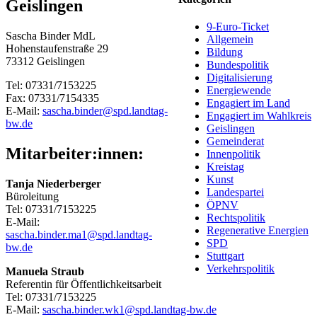
Geislingen
9-Euro-Ticket
Sascha Binder MdL
Allgemein
Hohenstaufenstraße 29
Bildung
73312 Geislingen
Bundespolitik
Digitalisierung
Tel: 07331/7153225
Energiewende
Fax: 07331/7154335
Engagiert im Land
E-Mail:
sascha.binder@spd.landtag-
Engagiert im Wahlkreis
bw.de
Geislingen
Gemeinderat
Mitarbeiter:innen:
Innenpolitik
Kreistag
Kunst
Tanja Niederberger
Landespartei
Büroleitung
ÖPNV
Tel: 07331/7153225
Rechtspolitik
E-Mail:
Regenerative Energien
sascha.binder.ma1@spd.landtag-
SPD
bw.de
Stuttgart
Verkehrspolitik
Manuela Straub
Referentin für Öffentlichkeitsarbeit
Tel: 07331/7153225
E-Mail:
sascha.binder.wk1@spd.landtag-bw.de