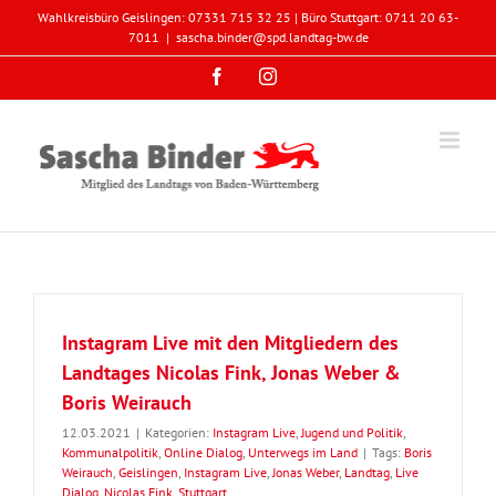
Zum
Wahlkreisbüro Geislingen: 07331 715 32 25 | Büro Stuttgart: 0711 20 63-
Inhalt
7011
|
sascha.binder@spd.landtag-bw.de
springen
Facebook
Instagram
Instagram Live mit den Mitgliedern des
Landtages Nicolas Fink, Jonas Weber &
Boris Weirauch
12.03.2021
|
Kategorien:
Instagram Live
,
Jugend und Politik
,
Kommunalpolitik
,
Online Dialog
,
Unterwegs im Land
|
Tags:
Boris
Weirauch
,
Geislingen
,
Instagram Live
,
Jonas Weber
,
Landtag
,
Live
Dialog
,
Nicolas Fink
,
Stuttgart