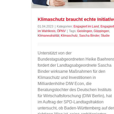
Klimaschutz braucht echte Initiativ
01.04.2023
|
Kategorien:
Engagiert im Land
,
Engagiert
im Wahlkreis
,
ÖPNV
|
Tags:
Geislingen
,
Göppingen
,
Klimaneutralität
,
Klimaschutz
,
Sascha Binder
,
Studie
Unterstützt von der
Bundestagsabgeordneten Heike Baehren
fordert der Landtagsabgeordnete Sascha
Binder wirksame Maßnahmen für den
Klimaschutz und Investitionen in
Milliardenhöhe DIW Econ, die
Beratungstochter des Deutschen Instituts
für Wirtschaftsforschung (DIW Berlin), hat
im Auftrag der SPD-Landtagsfraktion
untersucht, ob Baden-Württemberg auf d