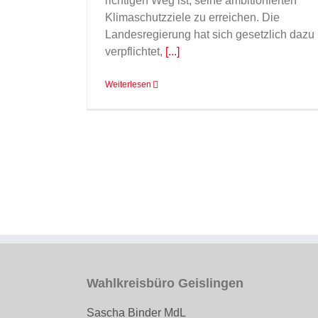
richtigen Weg ist, seine ambitionierten
Klimaschutzziele zu erreichen. Die
Landesregierung hat sich gesetzlich dazu
verpflichtet,
[...]
Weiterlesen
Wahlkreisbüro Geislingen
Sascha Binder MdL