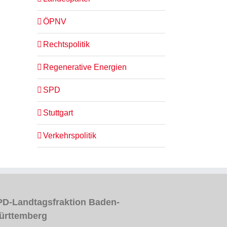
ÖPNV
Rechtspolitik
Regenerative Energien
SPD
Stuttgart
Verkehrspolitik
D-Landtagsfraktion Baden-
ürttemberg