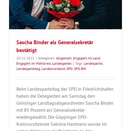
Sascha Binder als Generalsekretär
bestätigt
20.11.2022
|
Kategorien:
Allgemein
,
Engagiert im Land
,
Engagiert im Wahlkreis
,
Landespartei
|
Tags:
Landespartei
,
Landesparteitag
,
Landesvorstand
,
SPD
,
SPD BW
Beim Landesparteitag der SPD in Friedrichshafen
haben die Delegierten am Samstag den
Geislinger Landtagsabgeordneten Sascha Binder
mit 85 Prozent als Generalsekretär
wiedergewählt. Die Göppinger SPD-
Kreisvorsitzende Sabrina Hartmann wurde im
ersten Wahlgang als Beisitzerin in den