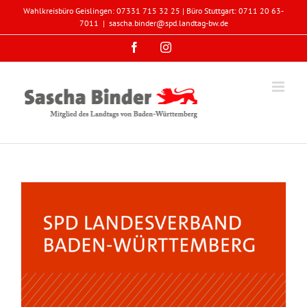
Zum
Wahlkreisbüro Geislingen: 07331 715 32 25 | Büro Stuttgart: 0711 20 63-
Inhalt
7011
|
sascha.binder@spd.landtag-bw.de
springen
Facebook
Instagram