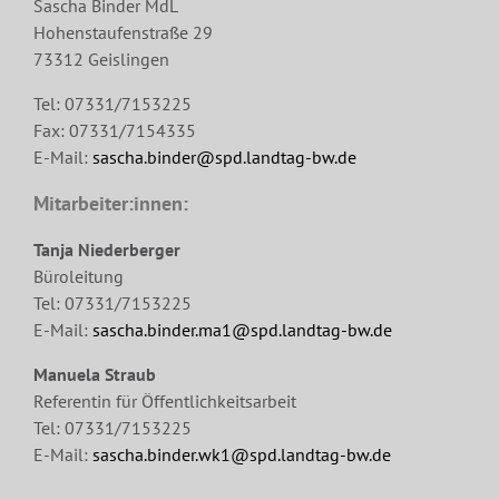
Sascha Binder MdL
Hohenstaufenstraße 29
73312 Geislingen
Tel: 07331/7153225
Fax: 07331/7154335
E-Mail:
sascha.binder@spd.landtag-bw.de
Mitarbeiter:innen:
Tanja Niederberger
Büroleitung
Tel: 07331/7153225
E-Mail:
sascha.binder.ma1@spd.landtag-bw.de
Manuela Straub
Referentin für Öffentlichkeitsarbeit
Tel: 07331/7153225
E-Mail:
sascha.binder.wk1@spd.landtag-bw.de