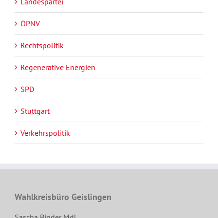
Landespartei
ÖPNV
Rechtspolitik
Regenerative Energien
SPD
Stuttgart
Verkehrspolitik
Wahlkreisbüro Geislingen
Sascha Binder MdL