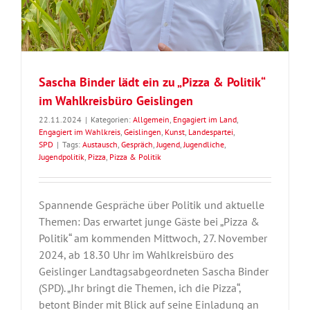
Sascha Binder lädt ein zu „Pizza & Politik“
im Wahlkreisbüro Geislingen
22.11.2024
|
Kategorien:
Allgemein
,
Engagiert im Land
,
Engagiert im Wahlkreis
,
Geislingen
,
Kunst
,
Landespartei
,
SPD
|
Tags:
Austausch
,
Gespräch
,
Jugend
,
Jugendliche
,
Jugendpolitik
,
Pizza
,
Pizza & Politik
Spannende Gespräche über Politik und aktuelle
Themen: Das erwartet junge Gäste bei „Pizza &
Politik“ am kommenden Mittwoch, 27. November
2024, ab 18.30 Uhr im Wahlkreisbüro des
Geislinger Landtagsabgeordneten Sascha Binder
(SPD). „Ihr bringt die Themen, ich die Pizza“,
betont Binder mit Blick auf seine Einladung an