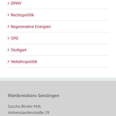
ÖPNV
Rechtspolitik
Regenerative Energien
SPD
Stuttgart
Verkehrspolitik
Wahlkreisbüro Geislingen
Sascha Binder MdL
Hohenstaufenstraße 29