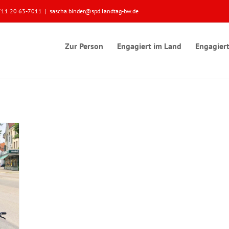
 0711 20 63-7011
|
sascha.binder@spd.landtag-bw.de
Zur Person
Engagiert im Land
Engagiert