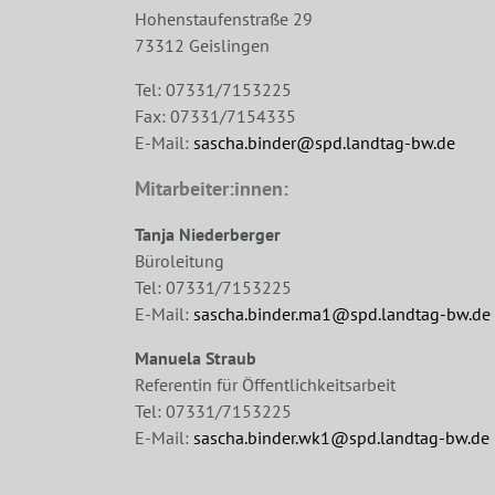
Hohenstaufenstraße 29
73312 Geislingen
Tel: 07331/7153225
Fax: 07331/7154335
E-Mail:
sascha.binder@spd.landtag-bw.de
Mitarbeiter:innen:
Tanja Niederberger
Büroleitung
Tel: 07331/7153225
E-Mail:
sascha.binder.ma1@spd.landtag-bw.de
Manuela Straub
Referentin für Öffentlichkeitsarbeit
Tel: 07331/7153225
E-Mail:
sascha.binder.wk1@spd.landtag-bw.de