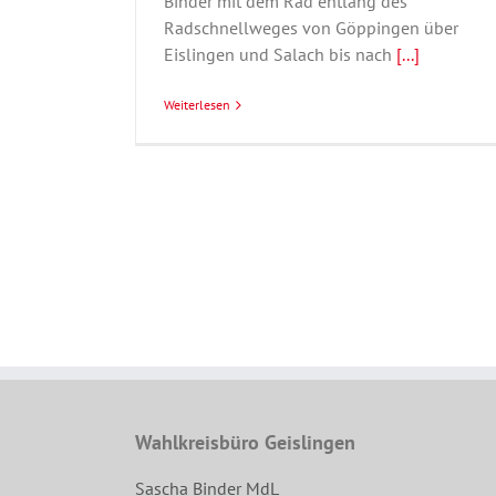
Binder mit dem Rad entlang des
Radschnellweges von Göppingen über
Eislingen und Salach bis nach
[...]
Weiterlesen
Wahlkreisbüro Geislingen
Sascha Binder MdL