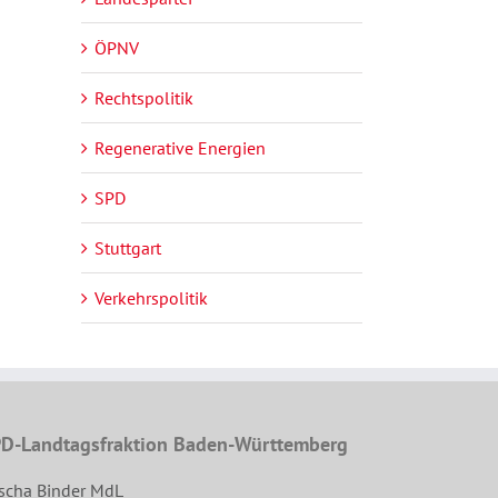
ÖPNV
Rechtspolitik
Regenerative Energien
SPD
Stuttgart
Verkehrspolitik
D-Landtagsfraktion Baden-Württemberg
scha Binder MdL