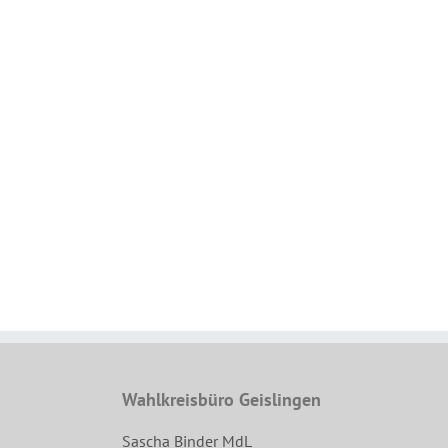
Wahlkreisbüro Geislingen
Sascha Binder MdL