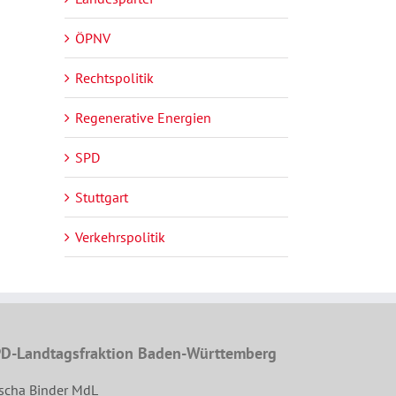
ÖPNV
Rechtspolitik
Regenerative Energien
SPD
Stuttgart
Verkehrspolitik
D-Landtagsfraktion Baden-Württemberg
scha Binder MdL