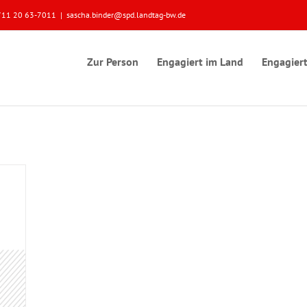
 0711 20 63-7011
|
sascha.binder@spd.landtag-bw.de
Zur Person
Engagiert im Land
Engagiert