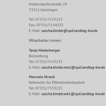
Hohenstaufenstraße 29
73312 Geislingen
Tel: 07331/7153225
Fax: 07331/7154335
E-Mail:
sascha.binder@spd.landtag-bw.de
Mitarbeiter:innen:
Tanja Niederberger
Büroleitung
Tel: 07331/7153225
E-Mail:
sascha.binder.ma1@spd.landtag-bw.de
Manuela Straub
Referentin für Öffentlichkeitsarbeit
Tel: 07331/7153225
E-Mail:
sascha.binder.wk1@spd.landtag-bw.de