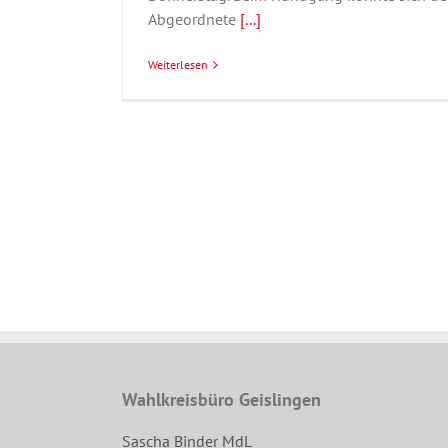
Abgeordnete
[...]
Weiterlesen
Wahlkreisbüro Geislingen
Sascha Binder MdL