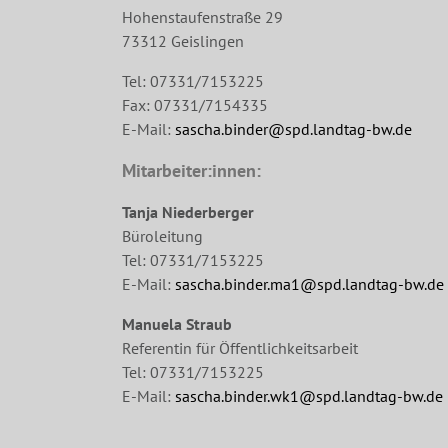
Hohenstaufenstraße 29
73312 Geislingen
Tel: 07331/7153225
Fax: 07331/7154335
E-Mail:
sascha.binder@spd.landtag-bw.de
Mitarbeiter:innen:
Tanja Niederberger
Büroleitung
Tel: 07331/7153225
E-Mail:
sascha.binder.ma1@spd.landtag-bw.de
Manuela Straub
Referentin für Öffentlichkeitsarbeit
Tel: 07331/7153225
E-Mail:
sascha.binder.wk1@spd.landtag-bw.de