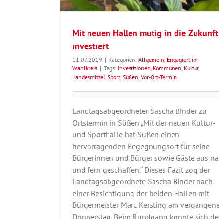
Mit neuen Hallen mutig in die Zukunft
investiert
11.07.2019
|
Kategorien:
Allgemein
,
Engagiert im
Wahlkreis
|
Tags:
Investitionen
,
Kommunen
,
Kultur
,
Landesmittel
,
Sport
,
Süßen
,
Vor-Ort-Termin
Landtagsabgeordneter Sascha Binder zu
Ortstermin in Süßen „Mit der neuen Kultur-
und Sporthalle hat Süßen einen
hervorragenden Begegnungsort für seine
Bürgerinnen und Bürger sowie Gäste aus n
und fern geschaffen.“ Dieses Fazit zog der
Landtagsabgeordnete Sascha Binder nach
einer Besichtigung der beiden Hallen mit
Bürgermeister Marc Kersting am vergangen
Donnerstag. Beim Rundgang konnte sich de