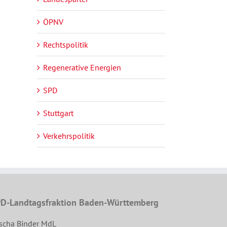
ÖPNV
Rechtspolitik
Regenerative Energien
SPD
Stuttgart
Verkehrspolitik
D-Landtagsfraktion Baden-Württemberg
scha Binder MdL