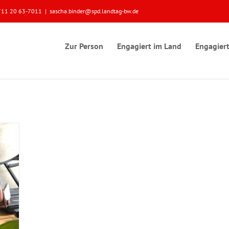
 0711 20 63-7011
|
sascha.binder@spd.landtag-bw.de
Zur Person
Engagiert im Land
Engagiert