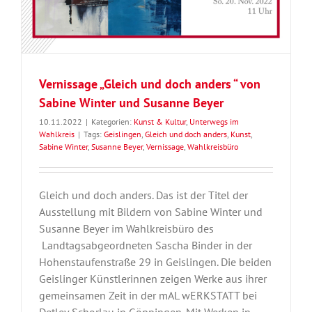
Vernissage „Gleich und doch anders “ von
Sabine Winter und Susanne Beyer
10.11.2022
|
Kategorien:
Kunst & Kultur
,
Unterwegs im
Wahlkreis
|
Tags:
Geislingen
,
Gleich und doch anders
,
Kunst
,
Sabine Winter
,
Susanne Beyer
,
Vernissage
,
Wahlkreisbüro
Gleich und doch anders. Das ist der Titel der
Ausstellung mit Bildern von Sabine Winter und
Susanne Beyer im Wahlkreisbüro des
Landtagsabgeordneten Sascha Binder in der
Hohenstaufenstraße 29 in Geislingen. Die beiden
Geislinger Künstlerinnen zeigen Werke aus ihrer
gemeinsamen Zeit in der mAL wERKSTATT bei
Detlev Schorlau in Göppingen. Mit Werken in