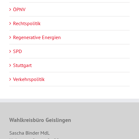
ÖPNV
Rechtspolitik
Regenerative Energien
SPD
Stuttgart
Verkehrspolitik
Wahlkreisbüro Geislingen
Sascha Binder MdL