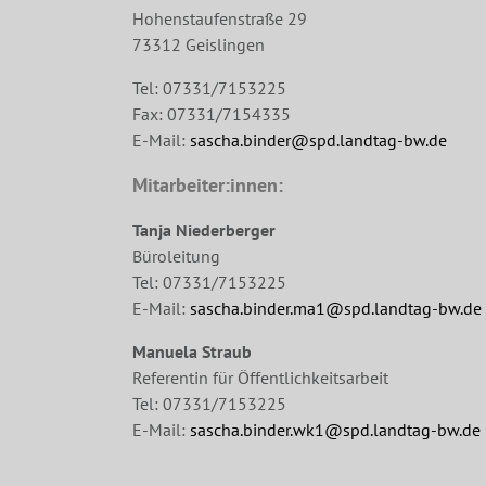
Hohenstaufenstraße 29
73312 Geislingen
Tel: 07331/7153225
Fax: 07331/7154335
E-Mail:
sascha.binder@spd.landtag-bw.de
Mitarbeiter:innen:
Tanja Niederberger
Büroleitung
Tel: 07331/7153225
E-Mail:
sascha.binder.ma1@spd.landtag-bw.de
Manuela Straub
Referentin für Öffentlichkeitsarbeit
Tel: 07331/7153225
E-Mail:
sascha.binder.wk1@spd.landtag-bw.de