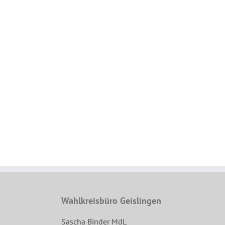
Wahlkreisbüro Geislingen
Sascha Binder MdL