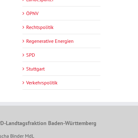
ÖPNV
Rechtspolitik
Regenerative Energien
SPD
Stuttgart
Verkehrspolitik
D-Landtagsfraktion Baden-Württemberg
scha Binder MdL