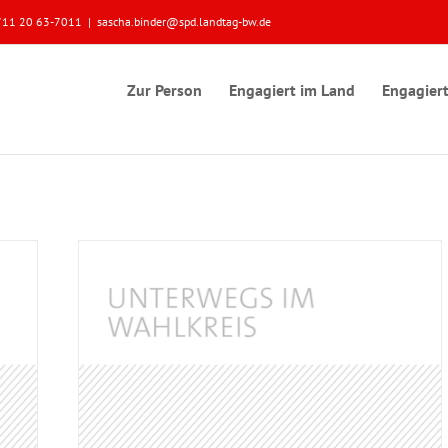
 0711 20 63-7011
|
sascha.binder@spd.landtag-bw.de
Zur Person
Engagiert im Land
Engagiert
e