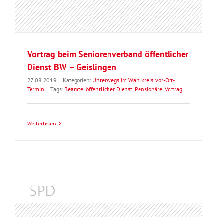
Vortrag beim Seniorenverband öffentlicher
Dienst BW – Geislingen
27.08.2019
|
Kategorien:
Unterwegs im Wahlkreis
,
vor-Ort-
Termin
|
Tags:
Beamte
,
öffentlicher Dienst
,
Pensionäre
,
Vortrag
Weiterlesen