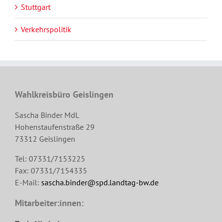
Stuttgart
Verkehrspolitik
Wahlkreisbüro Geislingen
Sascha Binder MdL
Hohenstaufenstraße 29
73312 Geislingen
Tel: 07331/7153225
Fax: 07331/7154335
E-Mail:
sascha.binder@spd.landtag-bw.de
Mitarbeiter:innen: