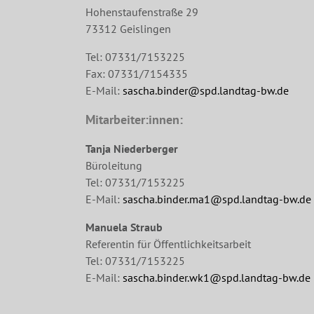
Hohenstaufenstraße 29
73312 Geislingen
Tel: 07331/7153225
Fax: 07331/7154335
E-Mail:
sascha.binder@spd.landtag-bw.de
Mitarbeiter:innen:
Tanja Niederberger
Büroleitung
Tel: 07331/7153225
E-Mail:
sascha.binder.ma1@spd.landtag-bw.de
Manuela Straub
Referentin für Öffentlichkeitsarbeit
Tel: 07331/7153225
E-Mail:
sascha.binder.wk1@spd.landtag-bw.de