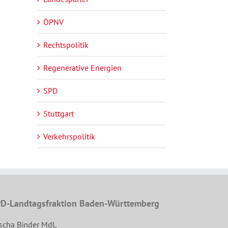
ÖPNV
Rechtspolitik
Regenerative Energien
SPD
Stuttgart
Verkehrspolitik
D-Landtagsfraktion Baden-Württemberg
scha Binder MdL