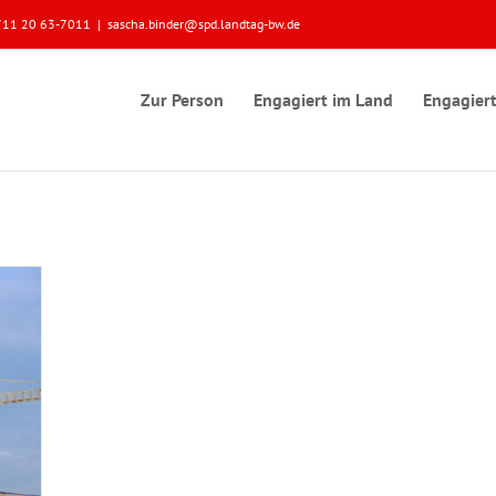
 0711 20 63-7011
|
sascha.binder@spd.landtag-bw.de
Zur Person
Engagiert im Land
Engagiert