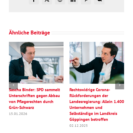
Facebook
X
Reddit
LinkedIn
Pinterest
Vk
Ähnliche Beiträge
Sascha Binder: SPD sammelt
Rechtswidrige Corona-
S
Unterschriften gegen Abbau
Rückforderungen der
T
von Pflegerechten durch
Landesregierung: Allein 1.400
P
Grün-Schwarz
Unternehmen und
g
Selbständige im Landkreis
15.01.2026
0
Göppingen betroffen
02.12.2025