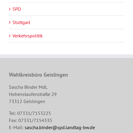
SPD
Stuttgart
Verkehrspolitik
Wahlkreisbüro Geislingen
Sascha Binder MdL
Hohenstaufenstraße 29
73312 Geislingen
Tel: 07331/7153225
Fax: 07331/7154335
E-Mail:
sascha.binder@spd.landtag-bw.de