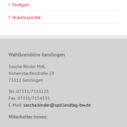
Stuttgart
Verkehrspolitik
Wahlkreisbüro Geislingen
Sascha Binder MdL
Hohenstaufenstraße 29
73312 Geislingen
Tel: 07331/7153225
Fax: 07331/7154335
E-Mail:
sascha.binder@spd.landtag-bw.de
Mitarbeiter:innen: