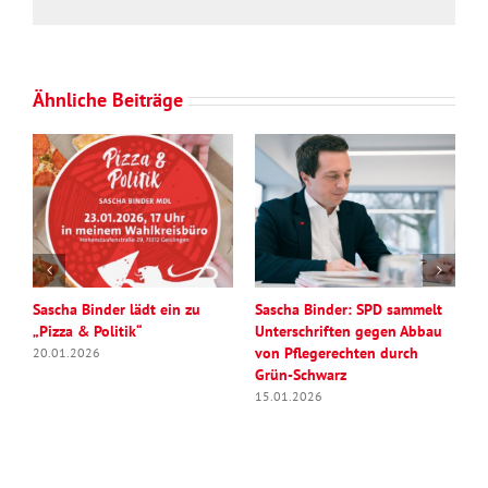
Ähnliche Beiträge
n
Sascha Binder lädt ein zu
Sascha Binder: SPD sammelt
S
„Pizza & Politik“
Unterschriften gegen Abbau
A
von Pflegerechten durch
G
20.01.2026
Grün-Schwarz
w
T
15.01.2026
M
0