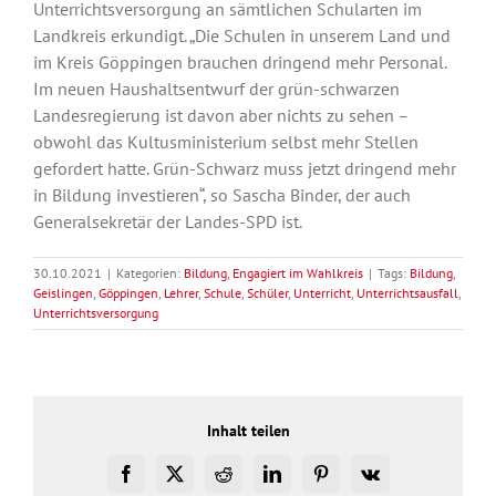
Unterrichtsversorgung an sämtlichen Schularten im
Landkreis erkundigt. „Die Schulen in unserem Land und
im Kreis Göppingen brauchen dringend mehr Personal.
Im neuen Haushaltsentwurf der grün-schwarzen
Landesregierung ist davon aber nichts zu sehen –
obwohl das Kultusministerium selbst mehr Stellen
gefordert hatte. Grün-Schwarz muss jetzt dringend mehr
in Bildung investieren“, so Sascha Binder, der auch
Generalsekretär der Landes-SPD ist.
30.10.2021
|
Kategorien:
Bildung
,
Engagiert im Wahlkreis
|
Tags:
Bildung
,
Geislingen
,
Göppingen
,
Lehrer
,
Schule
,
Schüler
,
Unterricht
,
Unterrichtsausfall
,
Unterrichtsversorgung
Inhalt teilen
Facebook
X
Reddit
LinkedIn
Pinterest
Vk