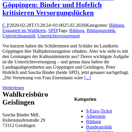
Göppingen: Binder und Hofelich
kritisieren Versorgungslücken
C P
2020-02-28T15:28:24+01:00
25.02.2020
|
Kategorien:
Bildung
,
Engagiert im Wahlkreis
,
SPD
|
Tags:
Bildung
,
Bildungspolitik
,
Unterrichtsausfall
,
Unterrichtsversorgung
|
Vor kurzem haben die Schülerinnen und Schüler im Landkreis
Göppingen ihre Halbjahreszeugnisse erhalten. Aber wie sieht es mit
den Leistungen der Kultusministerin aus? Deren wichtigste Aufgabe
ist die Unterrichtsversorgung – und genau dazu haben die
Landtagsabgeordneten aus Göppingen und Geislingen, Peter
Hofelich und Sascha Binder (beide SPD), jetzt genauer nachgefragt.
„Die Versetzung von Frau Eisenmann wäre
[...]
Weiterlesen
Wahlkreisbüro
Kategorien
Geislingen
9-Euro-Ticket
Sascha Binder MdL
Allgemein
Hohenstaufenstraße 29
Bildung
73312 Geislingen
Bundespolitik