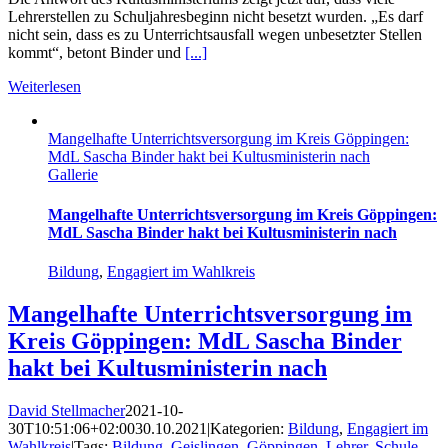
Lehrerstellen zu Schuljahresbeginn nicht besetzt wurden. „Es darf
nicht sein, dass es zu Unterrichtsausfall wegen unbesetzter Stellen
kommt“, betont Binder und
[...]
Weiterlesen
Mangelhafte Unterrichtsversorgung im Kreis Göppingen:
MdL Sascha Binder hakt bei Kultusministerin nach
Gallerie
Mangelhafte Unterrichtsversorgung im Kreis Göppingen:
MdL Sascha Binder hakt bei Kultusministerin nach
Bildung
,
Engagiert im Wahlkreis
Mangelhafte Unterrichtsversorgung im
Kreis Göppingen: MdL Sascha Binder
hakt bei Kultusministerin nach
David Stellmacher
2021-10-
30T10:51:06+02:00
30.10.2021
|
Kategorien:
Bildung
,
Engagiert im
Wahlkreis
|
Tags:
Bildung
,
Geislingen
,
Göppingen
,
Lehrer
,
Schule
,