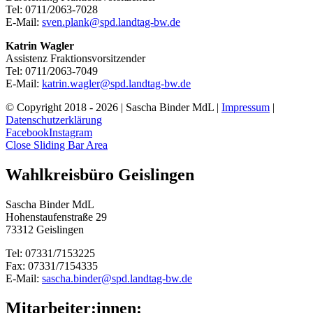
Tel: 0711/2063-7028
E-Mail:
sven.plank@spd.landtag-bw.de
Katrin Wagler
Assistenz Fraktionsvorsitzender
Tel: 0711/2063-7049
E-Mail:
katrin.wagler@spd.landtag-bw.de
© Copyright 2018 -
2026 | Sascha Binder MdL |
Impressum
|
Datenschutzerklärung
Facebook
Instagram
Close Sliding Bar Area
Wahlkreisbüro Geislingen
Sascha Binder MdL
Hohenstaufenstraße 29
73312 Geislingen
Tel: 07331/7153225
Fax: 07331/7154335
E-Mail:
sascha.binder@spd.landtag-bw.de
Mitarbeiter:innen: