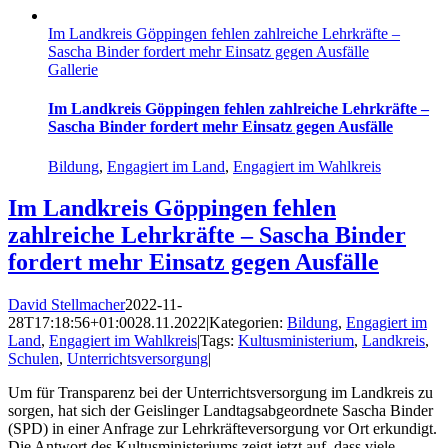
Im Landkreis Göppingen fehlen zahlreiche Lehrkräfte –
Sascha Binder fordert mehr Einsatz gegen Ausfälle
Gallerie
Im Landkreis Göppingen fehlen zahlreiche Lehrkräfte –
Sascha Binder fordert mehr Einsatz gegen Ausfälle
Bildung
,
Engagiert im Land
,
Engagiert im Wahlkreis
Im Landkreis Göppingen fehlen
zahlreiche Lehrkräfte – Sascha Binder
fordert mehr Einsatz gegen Ausfälle
David Stellmacher
2022-11-
28T17:18:56+01:00
28.11.2022
|
Kategorien:
Bildung
,
Engagiert im
Land
,
Engagiert im Wahlkreis
|
Tags:
Kultusministerium
,
Landkreis
,
Schulen
,
Unterrichtsversorgung
|
Um für Transparenz bei der Unterrichtsversorgung im Landkreis zu
sorgen, hat sich der Geislinger Landtagsabgeordnete Sascha Binder
(SPD) in einer Anfrage zur Lehrkräfteversorgung vor Ort erkundigt.
Die Antwort des Kultusministeriums zeigt jetzt auf, dass viele