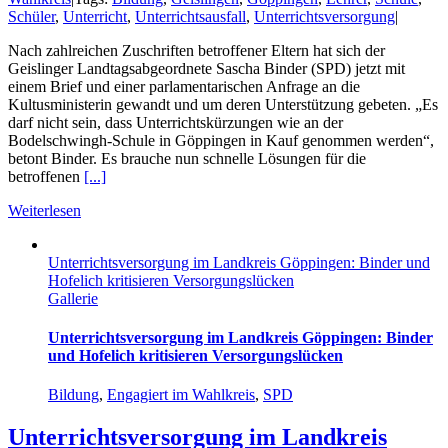
Schüler
,
Unterricht
,
Unterrichtsausfall
,
Unterrichtsversorgung
|
Nach zahlreichen Zuschriften betroffener Eltern hat sich der
Geislinger Landtagsabgeordnete Sascha Binder (SPD) jetzt mit
einem Brief und einer parlamentarischen Anfrage an die
Kultusministerin gewandt und um deren Unterstützung gebeten. „Es
darf nicht sein, dass Unterrichtskürzungen wie an der
Bodelschwingh-Schule in Göppingen in Kauf genommen werden“,
betont Binder. Es brauche nun schnelle Lösungen für die
betroffenen
[...]
Weiterlesen
Unterrichtsversorgung im Landkreis Göppingen: Binder und
Hofelich kritisieren Versorgungslücken
Gallerie
Unterrichtsversorgung im Landkreis Göppingen: Binder
und Hofelich kritisieren Versorgungslücken
Bildung
,
Engagiert im Wahlkreis
,
SPD
Unterrichtsversorgung im Landkreis