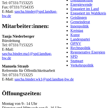
Digitalisierung
Tel: 07331/7153225
Energiewende
Fax: 07331/7154335
Engagiert im Land
E-Mail:
sascha.binder@spd.landtag-
Engagiert im Wahlkreis
bw.de
Geislingen
Gemeinderat
Mitarbeiter:innen:
Innenpolitik
Kreistag
Kunst
Tanja Niederberger
Landespartei
Büroleitung
ÖPNV
Tel: 07331/7153225
Rechtspolitik
E-Mail:
Regenerative Energien
sascha.binder.ma1@spd.landtag-
SPD
bw.de
Stuttgart
Verkehrspolitik
Manuela Straub
Referentin für Öffentlichkeitsarbeit
Tel: 07331/7153225
E-Mail:
sascha.binder.wk1@spd.landtag-bw.de
Öffnungszeiten:
Montag von 9– 14 Uhr
Dienstag und Mittwoch von 9– 16 Uhr