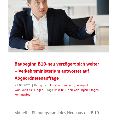
Baubeginn B10-neu verzögert sich weiter
– Verkehrsministerium antwortet auf
Abgeordnetenanfrage
29.09.2021
|
Kategorien:
Engagiert im Land
,
Engagiert im
Wahlkreis
,
Geislingen
|
Tags:
B10
,
B10-neu
,
Geislingen
,
Gingen
,
Kommuales
Aktueller Planungsstand des Neubaus der B 10