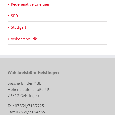
Regenerative Energien
SPD
Stuttgart
Verkehrspolitik
Wahlkreisbüro Geislingen
Sascha Binder MdL
Hohenstaufenstraße 29
73312 Geislingen
Tel: 07331/7153225
Fax: 07331/7154335