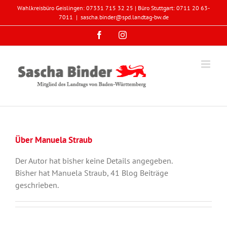
Zum
Wahlkreisbüro Geislingen: 07331 715 32 25 | Büro Stuttgart: 0711 20 63-
Inhalt
7011
|
sascha.binder@spd.landtag-bw.de
springen
Facebook
Instagram
Über
Manuela Straub
Der Autor hat bisher keine Details angegeben.
Bisher hat Manuela Straub, 41 Blog Beiträge
geschrieben.