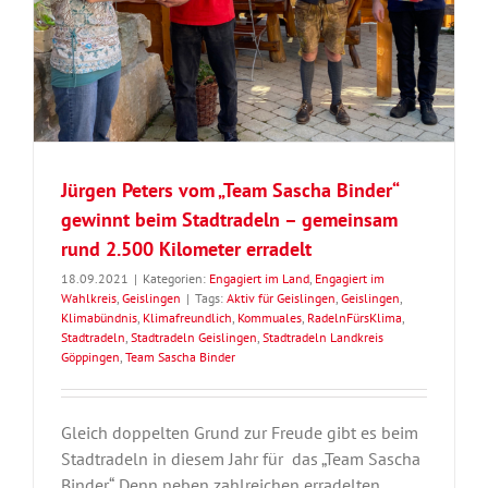
r
Jürgen Peters vom „Team Sascha Binder“
gewinnt beim Stadtradeln – gemeinsam
rund 2.500 Kilometer erradelt
18.09.2021
|
Kategorien:
Engagiert im Land
,
Engagiert im
Wahlkreis
,
Geislingen
|
Tags:
Aktiv für Geislingen
,
Geislingen
,
Klimabündnis
,
Klimafreundlich
,
Kommuales
,
RadelnFürsKlima
,
Stadtradeln
,
Stadtradeln Geislingen
,
Stadtradeln Landkreis
Göppingen
,
Team Sascha Binder
Gleich doppelten Grund zur Freude gibt es beim
Stadtradeln in diesem Jahr für das „Team Sascha
Binder“. Denn neben zahlreichen erradelten