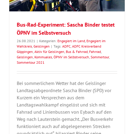
Bus-Rad-Experiment: Sascha Binder testet
ÖPNV im Selbstversuch
26.08.2021
|
Kategorien:
Engagiert im Land
,
Engagiert im
Wahlkreis
,
Geislingen
|
Tags:
ADFC
,
ADFC Kreisverband
Göppingen
,
Aktiv für Geislingen
,
Bus & Fahrrad
,
Fahrrad
,
Geislingen
,
Kommuales
,
ÖPNV im Selbstversuch
,
Sommertour
,
Sommertour 2021
Bei sommerlichem Wetter hat der Geislinger
Landtagsabgeordnete Sascha Binder (SPD) vor
Kurzem ein Versprechen aus dem
Landtagswahlkampf eingelöst und sich mit
Fahrrad und Linienbussen von Eybach auf den
Weg nach Lauterstein gemacht. „Der Busverkehr
funktioniert auch auf abgelegeneren Strecken
grundsätzlich gut“, bilanziert Binder seine