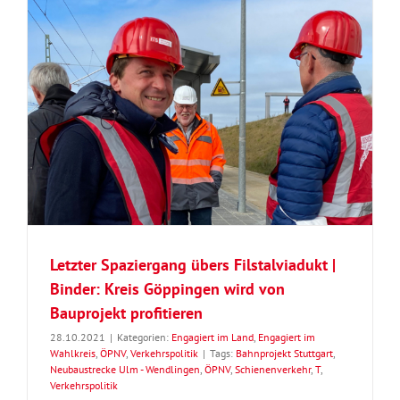
Letzter Spaziergang übers Filstalviadukt |
Binder: Kreis Göppingen wird von
Bauprojekt profitieren
28.10.2021
|
Kategorien:
Engagiert im Land
,
Engagiert im
Wahlkreis
,
ÖPNV
,
Verkehrspolitik
|
Tags:
Bahnprojekt Stuttgart
,
Neubaustrecke Ulm - Wendlingen
,
ÖPNV
,
Schienenverkehr
,
T
,
Verkehrspolitik