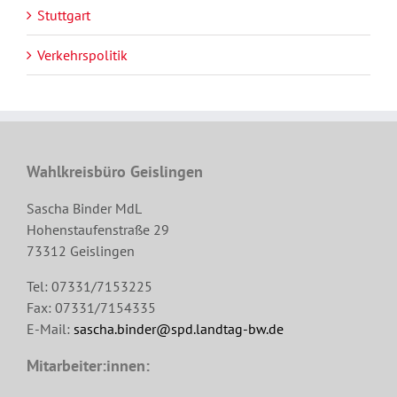
Stuttgart
Verkehrspolitik
Wahlkreisbüro Geislingen
Sascha Binder MdL
Hohenstaufenstraße 29
73312 Geislingen
Tel: 07331/7153225
Fax: 07331/7154335
E-Mail:
sascha.binder@spd.landtag-bw.de
Mitarbeiter:innen: