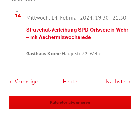
Mi.
14
Mittwoch, 14. Februar 2024, 19:30
–
21:30
Struvehut-Verleihung SPD Ortsverein Wehr
– mit Aschermittwochsrede
Gasthaus Krone
Hauptstr. 72, Wehe
Veranstaltungen
Veran
Vorherige
Heute
Nächste
Kalender abonnieren