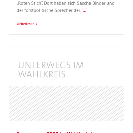
„Roten Stich“. Dort haben sich Sascha Binder und
der forstpolitische Sprecher der
[...]
Weiterlesen