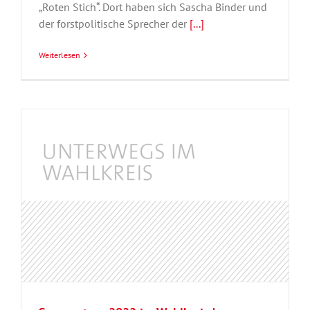
„Roten Stich“. Dort haben sich Sascha Binder und
der forstpolitische Sprecher der
[...]
Weiterlesen