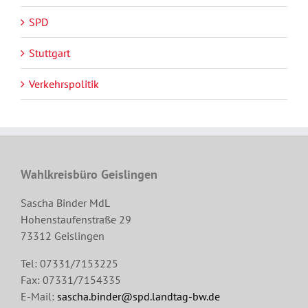
SPD
Stuttgart
Verkehrspolitik
Wahlkreisbüro Geislingen
Sascha Binder MdL
Hohenstaufenstraße 29
73312 Geislingen
Tel: 07331/7153225
Fax: 07331/7154335
E-Mail:
sascha.binder@spd.landtag-bw.de