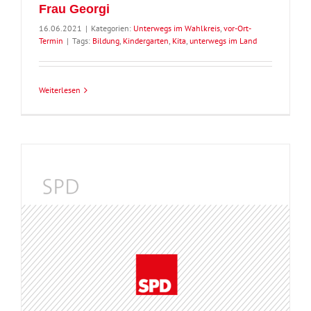
Frau Georgi
16.06.2021
|
Kategorien:
Unterwegs im Wahlkreis
,
vor-Ort-
Termin
|
Tags:
Bildung
,
Kindergarten
,
Kita
,
unterwegs im Land
Weiterlesen