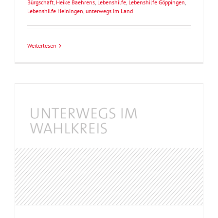
Bürgschaft
,
Heike Baehrens
,
Lebenshilfe
,
Lebenshilfe Göppingen
,
Lebenshilfe Heiningen
,
unterwegs im Land
Weiterlesen