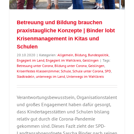
Betreuung und Bildung brauchen
praxistaugliche Konzepte | Binder lobt
Krisenmanagement in Kitas und
Schulen
20.10.2020
|
Kategorien:
Allgemein
,
Bildung
,
Bundespolitik
,
Engagiert im Land
,
Engagiert im Wahlkreis
,
Geislingen
|
Tags:
Betreuung unter Corona
,
Bildung unter Corona
,
Geislingen
,
Krisenfestes Klassenzimmer
,
Schule
,
Schule unter Corona
,
SPD
,
Stadtradeln
,
unterwegs im Land
,
Unterwegs im Wahlkreis
Verantwortungsbewusstsein, Organisationstalent
und großes Engagement haben dafür gesorgt,
dass Kindertagesstätten und Schulen bislang
relativ gut durch die Corona-Pandemie
gekommen sind. Dieses Fazit zieht der SPD-
Landtagsabgeordnete Sascha Binder nach seinen