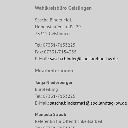
Wahlkreisbüro Geislingen
Sascha Binder MdL
Hohenstaufenstraße 29
73312 Geislingen
Tel: 07331/7153225
Fax: 07331/7154335
E-Mail:
sascha.binder@spd.landtag-bw.de
Mitarbeiter:innen:
Tanja Niederberger
Büroleitung
Tel: 07331/7153225
E-Mail:
sascha.binder.ma1@spd.landtag-bw.de
Manuela Straub
Referentin für Öffentlichkeitsarbeit
Tel: 07331/7153225