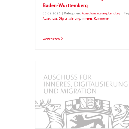
Baden-Württemberg
03.02.2023
|
Kategorien:
Ausschusssitzung
,
Landtag
|
Tag
Ausschuss
,
Digitalisierung
,
Inneres
,
Kommunen
Weiterlesen
 Inneren, für
Verabschiedung des 42. Studienjahrgan
s 17. Landtags
Hochschule für Polizei
erg