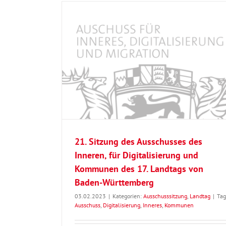
 Inneren, für
20. Sitzung des Ausschusses des Innere
s 17. Landtags
Digitalisierung und Kommunen des 17. 
erg
von Baden-Württemberg
21. Sitzung des Ausschusses des
Inneren, für Digitalisierung und
Kommunen des 17. Landtags von
Baden-Württemberg
03.02.2023
|
Kategorien:
Ausschusssitzung
,
Landtag
|
Tag
Ausschuss
,
Digitalisierung
,
Inneres
,
Kommunen