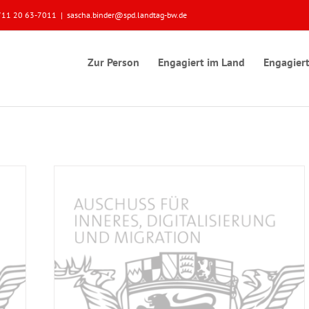
 0711 20 63-7011
|
sascha.binder@spd.landtag-bw.de
Zur Person
Engagiert im Land
Engagiert
n, für
Landtags