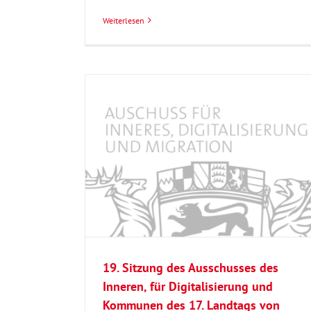
Weiterlesen
 Inneren, für
18. Sitzung des Ausschusses des Innere
s 17. Landtags
Digitalisierung und Kommunen des 17. 
erg
von Baden-Württemberg
19. Sitzung des Ausschusses des
Inneren, für Digitalisierung und
Kommunen des 17. Landtags von