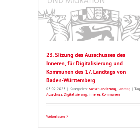
 Inneren, für
22. Sitzung des Ausschusses des Innere
s 17. Landtags
Digitalisierung und Kommunen des 17. 
erg
von Baden-Württemberg
23. Sitzung des Ausschusses des
Inneren, für Digitalisierung und
Kommunen des 17. Landtags von
Baden-Württemberg
03.02.2023
|
Kategorien:
Ausschusssitzung
,
Landtag
|
Tag
Ausschuss
,
Digitalisierung
,
Inneres
,
Kommunen
Weiterlesen