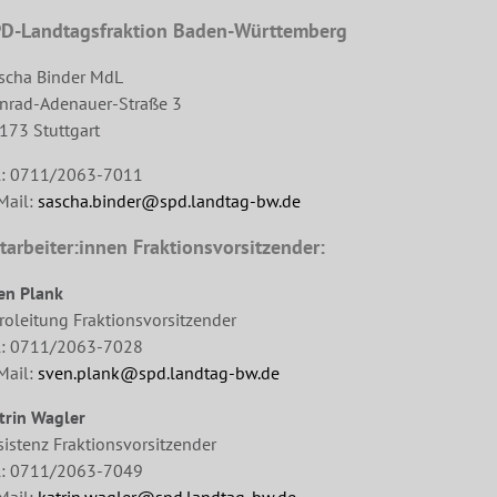
D-Landtagsfraktion Baden-Württemberg
scha Binder MdL
nrad-Adenauer-Straße 3
173 Stuttgart
l: 0711/2063-7011
Mail:
sascha.binder@spd.landtag-bw.de
tarbeiter:innen Fraktionsvorsitzender:
en Plank
roleitung Fraktionsvorsitzender
l: 0711/2063-7028
Mail:
sven.plank@spd.landtag-bw.de
trin Wagler
sistenz Fraktionsvorsitzender
l: 0711/2063-7049
Mail:
katrin.wagler@spd.landtag-bw.de