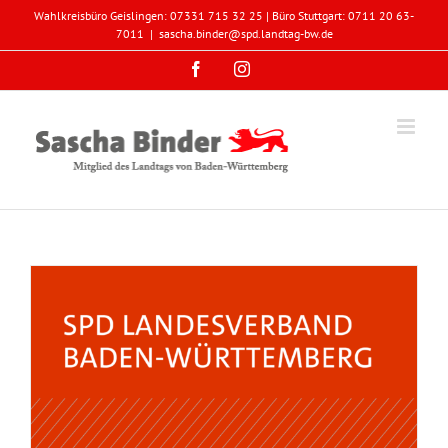
Zum
Wahlkreisbüro Geislingen: 07331 715 32 25 | Büro Stuttgart: 0711 20 63-
Inhalt
7011
|
sascha.binder@spd.landtag-bw.de
springen
Facebook
Instagram