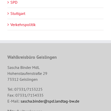
SPD
Stuttgart
Verkehrspolitik
Wahlkreisbüro Geislingen
Sascha Binder MdL
Hohenstaufenstraße 29
73312 Geislingen
Tel: 07331/7153225
Fax: 07331/7154335
E-Mail:
sascha.binder@spd.landtag-bw.de