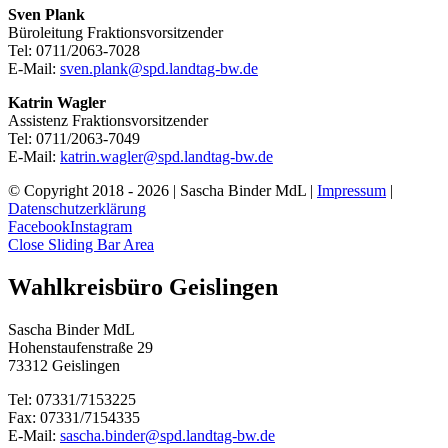
Sven Plank
Büroleitung Fraktionsvorsitzender
Tel: 0711/2063-7028
E-Mail:
sven.plank@spd.landtag-bw.de
Katrin Wagler
Assistenz Fraktionsvorsitzender
Tel: 0711/2063-7049
E-Mail:
katrin.wagler@spd.landtag-bw.de
© Copyright 2018 -
2026 | Sascha Binder MdL |
Impressum
|
Datenschutzerklärung
Facebook
Instagram
Close Sliding Bar Area
Wahlkreisbüro Geislingen
Sascha Binder MdL
Hohenstaufenstraße 29
73312 Geislingen
Tel: 07331/7153225
Fax: 07331/7154335
E-Mail:
sascha.binder@spd.landtag-bw.de