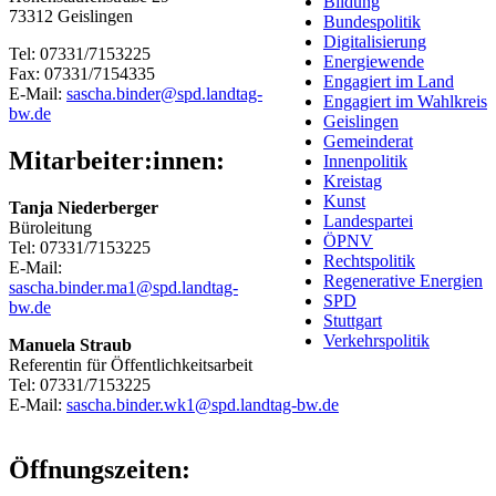
Bildung
73312 Geislingen
Bundespolitik
Digitalisierung
Tel: 07331/7153225
Energiewende
Fax: 07331/7154335
Engagiert im Land
E-Mail:
sascha.binder@spd.landtag-
Engagiert im Wahlkreis
bw.de
Geislingen
Gemeinderat
Mitarbeiter:innen:
Innenpolitik
Kreistag
Kunst
Tanja Niederberger
Landespartei
Büroleitung
ÖPNV
Tel: 07331/7153225
Rechtspolitik
E-Mail:
Regenerative Energien
sascha.binder.ma1@spd.landtag-
SPD
bw.de
Stuttgart
Verkehrspolitik
Manuela Straub
Referentin für Öffentlichkeitsarbeit
Tel: 07331/7153225
E-Mail:
sascha.binder.wk1@spd.landtag-bw.de
Öffnungszeiten: