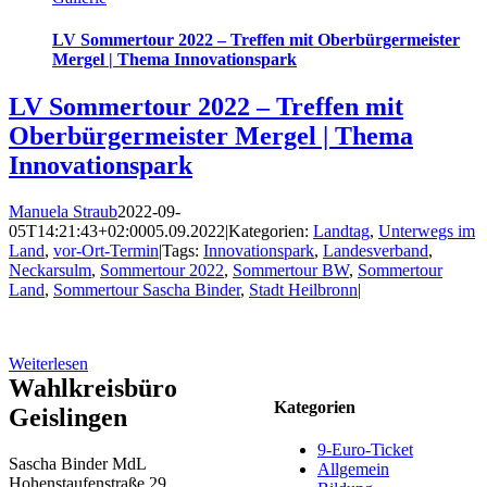
LV Sommertour 2022 – Treffen mit Oberbürgermeister
Mergel | Thema Innovationspark
LV Sommertour 2022 – Treffen mit
Oberbürgermeister Mergel | Thema
Innovationspark
Manuela Straub
2022-09-
05T14:21:43+02:00
05.09.2022
|
Kategorien:
Landtag
,
Unterwegs im
Land
,
vor-Ort-Termin
|
Tags:
Innovationspark
,
Landesverband
,
Neckarsulm
,
Sommertour 2022
,
Sommertour BW
,
Sommertour
Land
,
Sommertour Sascha Binder
,
Stadt Heilbronn
|
Weiterlesen
Wahlkreisbüro
Kategorien
Geislingen
9-Euro-Ticket
Sascha Binder MdL
Allgemein
Hohenstaufenstraße 29