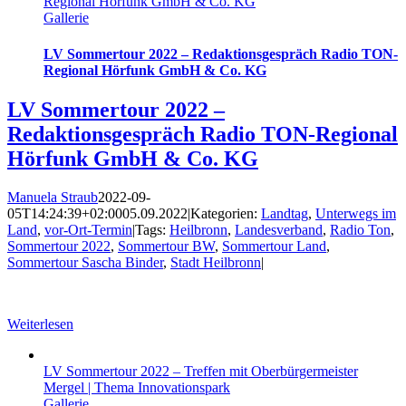
Regional Hörfunk GmbH & Co. KG
Gallerie
LV Sommertour 2022 – Redaktionsgespräch Radio TON-
Regional Hörfunk GmbH & Co. KG
LV Sommertour 2022 –
Redaktionsgespräch Radio TON-Regional
Hörfunk GmbH & Co. KG
Manuela Straub
2022-09-
05T14:24:39+02:00
05.09.2022
|
Kategorien:
Landtag
,
Unterwegs im
Land
,
vor-Ort-Termin
|
Tags:
Heilbronn
,
Landesverband
,
Radio Ton
,
Sommertour 2022
,
Sommertour BW
,
Sommertour Land
,
Sommertour Sascha Binder
,
Stadt Heilbronn
|
Weiterlesen
LV Sommertour 2022 – Treffen mit Oberbürgermeister
Mergel | Thema Innovationspark
Gallerie