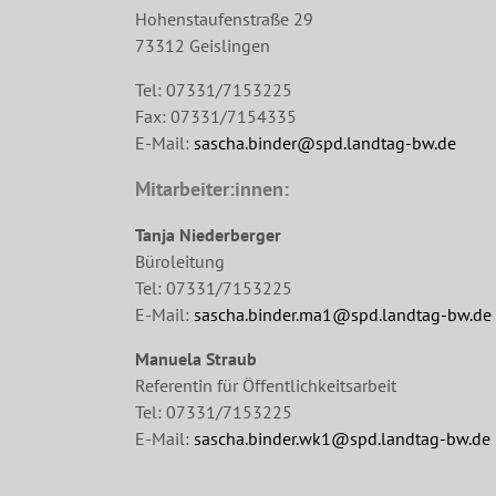
Hohenstaufenstraße 29
73312 Geislingen
Tel: 07331/7153225
Fax: 07331/7154335
E-Mail:
sascha.binder@spd.landtag-bw.de
Mitarbeiter:innen:
Tanja Niederberger
Büroleitung
Tel: 07331/7153225
E-Mail:
sascha.binder.ma1@spd.landtag-bw.de
Manuela Straub
Referentin für Öffentlichkeitsarbeit
Tel: 07331/7153225
E-Mail:
sascha.binder.wk1@spd.landtag-bw.de