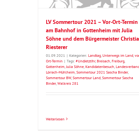
LV Sommertour 2021 – Vor-Ort-Termin
am Bahnhof in Gottenheim mit Julia
Söhne und dem Bürgermeister Christi
Riesterer
01.09.2021
|
Kategorien:
Landtag
,
Unterwegs im Land
,
vo
Ort-Termin
|
Tags:
#UndJetztIhr
,
Breisach
,
Freiburg
,
Gottenheim
,
Julia Söhne
,
Kandidatenbesuch
,
Landesverban
Lörrach-Mühlheim
,
Sommertour 2021 Sascha Binder
,
Sommertour BW
,
Sommertour Land
,
Sommertour Sascha
Binder
,
Walkreis 281
Weiterlesen