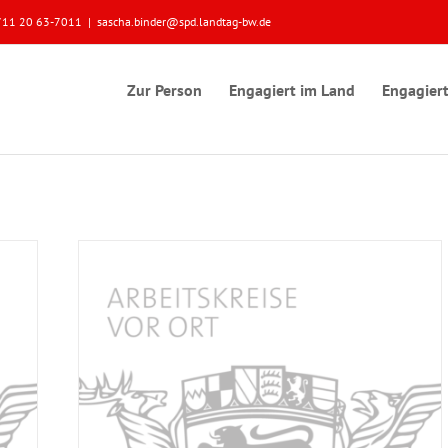
 0711 20 63-7011
|
sascha.binder@spd.landtag-bw.de
Zur Person
Engagiert im Land
Engagiert
Söhne im