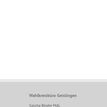
Wahlkreisbüro Geislingen
Sascha Binder MdL