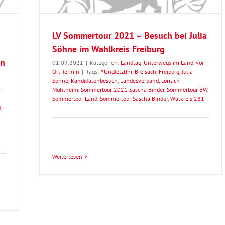
LV Sommertour 2021 – Besuch bei Julia
Söhne im Wahlkreis Freiburg
an
01.09.2021
|
Kategorien:
Landtag
,
Unterwegs im Land
,
vor-
Ort-Termin
|
Tags:
#UndJetztIhr
,
Breisach
,
Freiburg
,
Julia
Söhne
,
Kandidatenbesuch
,
Landesverband
,
Lörrach-
r-
Mühlheim
,
Sommertour 2021 Sascha Binder
,
Sommertour BW
,
Sommertour Land
,
Sommertour Sascha Binder
,
Walkreis 281
d
,
Weiterlesen