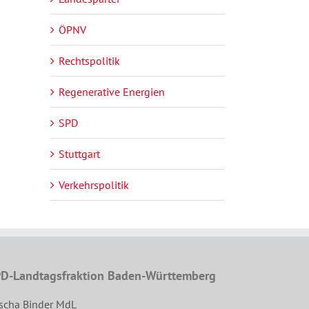
ÖPNV
Rechtspolitik
Regenerative Energien
SPD
Stuttgart
Verkehrspolitik
D-Landtagsfraktion Baden-Württemberg
scha Binder MdL