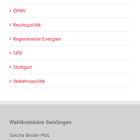
ÖPNV
Rechtspolitik
Regenerative Energien
SPD
Stuttgart
Verkehrspolitik
Wahlkreisbüro Geislingen
Sascha Binder MdL