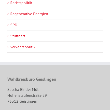
Rechtspolitik
Regenerative Energien
SPD
Stuttgart
Verkehrspolitik
Wahlkreisbüro Geislingen
Sascha Binder MdL
Hohenstaufenstraße 29
73312 Geislingen