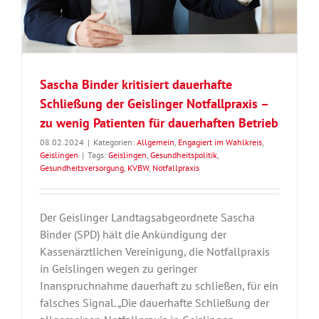
Sascha Binder kritisiert dauerhafte
Schließung der Geislinger Notfallpraxis –
zu wenig Patienten für dauerhaften Betrieb
08.02.2024
|
Kategorien:
Allgemein
,
Engagiert im Wahlkreis
,
Geislingen
|
Tags:
Geislingen
,
Gesundheitspolitik
,
Gesundheitsversorgung
,
KVBW
,
Notfallpraxis
Der Geislinger Landtagsabgeordnete Sascha
Binder (SPD) hält die Ankündigung der
Kassenärztlichen Vereinigung, die Notfallpraxis
in Geislingen wegen zu geringer
Inanspruchnahme dauerhaft zu schließen, für ein
falsches Signal. „Die dauerhafte Schließung der