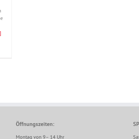
n
ie
]
Öffnungszeiten:
SP
Montag von 9– 14 Uhr
Sa