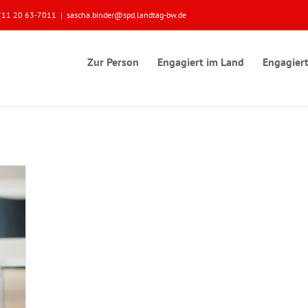
 0711 20 63-7011
|
sascha.binder@spd.landtag-bw.de
Zur Person
Engagiert im Land
Engagiert