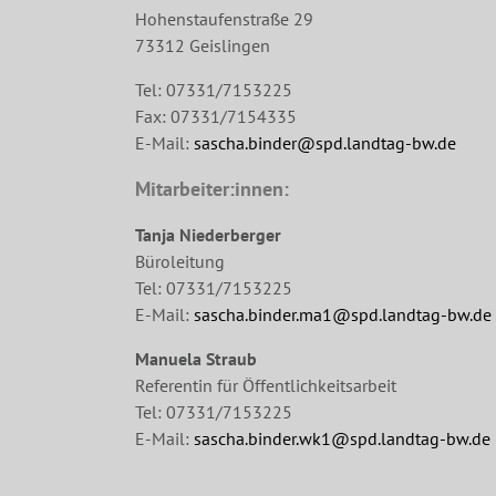
Hohenstaufenstraße 29
73312 Geislingen
Tel: 07331/7153225
Fax: 07331/7154335
E-Mail:
sascha.binder@spd.landtag-bw.de
Mitarbeiter:innen:
Tanja Niederberger
Büroleitung
Tel: 07331/7153225
E-Mail:
sascha.binder.ma1@spd.landtag-bw.de
Manuela Straub
Referentin für Öffentlichkeitsarbeit
Tel: 07331/7153225
E-Mail:
sascha.binder.wk1@spd.landtag-bw.de