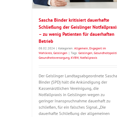
Sascha Binder kritisiert dauerhafte
Schließung der Geislinger Notfallpraxi
– zu wenig Patienten für dauerhaften
Betrieb
08.02.2024
|
Kategorien:
Allgemein
,
Engagiert im
Wahlkreis
,
Geislingen
|
Tags:
Geislingen
,
Gesundheitspoliti
Gesundheitsversorgung
,
KVBW
,
Notfallpraxis
Der Geislinger Landtagsabgeordnete Sasch
Binder (SPD) hält die Ankündigung der
Kassenärztlichen Vereinigung, die
Notfallpraxis in Geislingen wegen zu
geringer Inanspruchnahme dauerhaft zu
schließen, für ein falsches Signal. „Die
dauerhafte Schließung der allgemeinen