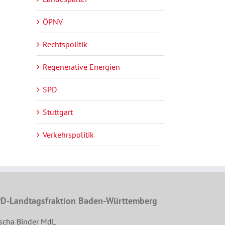
ÖPNV
Rechtspolitik
Regenerative Energien
SPD
Stuttgart
Verkehrspolitik
D-Landtagsfraktion Baden-Württemberg
scha Binder MdL