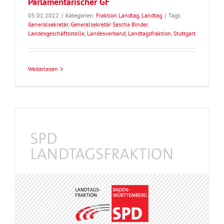
Parlamentarischer GF
05.01.2022
|
Kategorien:
Fraktion Landtag
,
Landtag
|
Tags:
Generalsekretär
,
Generalsekretär Sascha Binder
,
Landesgeschäftsstelle
,
Landesverband
,
Landtagsfraktion
,
Stuttgart
Weiterlesen