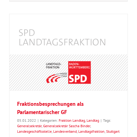
Fraktionsbesprechungen als
Parlamentarischer GF
05.01.2022
|
Kategorien:
Fraktion Landtag
,
Landtag
|
Tags:
Generalsekretär
,
Generalsekretär Sascha Binder
,
Landesgeschäftsstelle
,
Landesverband
,
Landtagsfraktion
,
Stuttgart