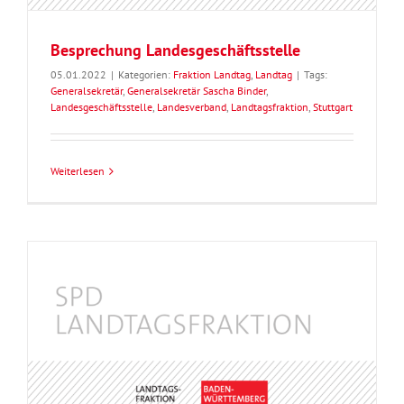
Besprechung Landesgeschäftsstelle
05.01.2022
|
Kategorien:
Fraktion Landtag
,
Landtag
|
Tags:
Generalsekretär
,
Generalsekretär Sascha Binder
,
Landesgeschäftsstelle
,
Landesverband
,
Landtagsfraktion
,
Stuttgart
Weiterlesen