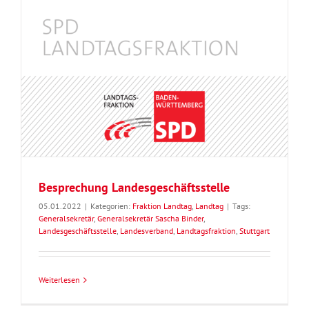
Besprechung Landesgeschäftsstelle
05.01.2022
|
Kategorien:
Fraktion Landtag
,
Landtag
|
Tags:
Generalsekretär
,
Generalsekretär Sascha Binder
,
Landesgeschäftsstelle
,
Landesverband
,
Landtagsfraktion
,
Stuttgart
Weiterlesen