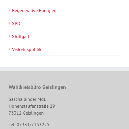
Regenerative Energien
SPD
Stuttgart
Verkehrspolitik
Wahlkreisbüro Geislingen
Sascha Binder MdL
Hohenstaufenstraße 29
73312 Geislingen
Tel: 07331/7153225