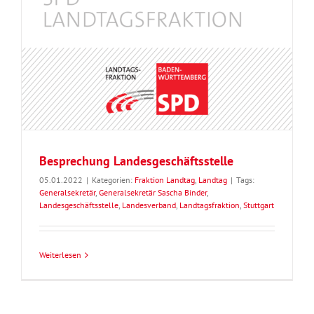
Besprechung Landesgeschäftsstelle
05.01.2022
|
Kategorien:
Fraktion Landtag
,
Landtag
|
Tags:
Generalsekretär
,
Generalsekretär Sascha Binder
,
Landesgeschäftsstelle
,
Landesverband
,
Landtagsfraktion
,
Stuttgart
Weiterlesen