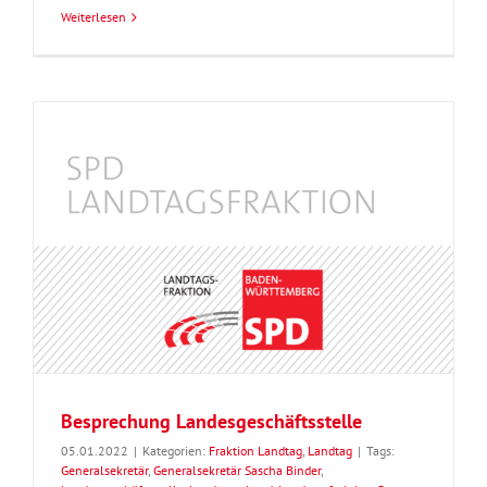
Weiterlesen
Besprechung Landesgeschäftsstelle
05.01.2022
|
Kategorien:
Fraktion Landtag
,
Landtag
|
Tags:
Generalsekretär
,
Generalsekretär Sascha Binder
,