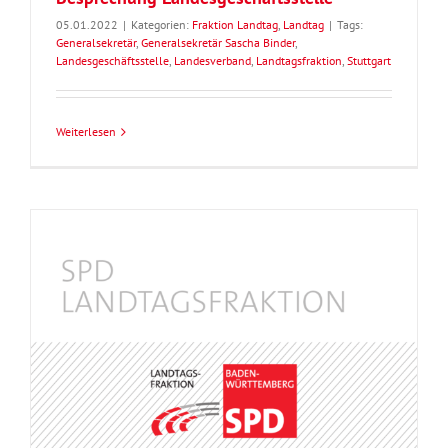
05.01.2022
|
Kategorien:
Fraktion Landtag
,
Landtag
|
Tags:
Generalsekretär
,
Generalsekretär Sascha Binder
,
Landesgeschäftsstelle
,
Landesverband
,
Landtagsfraktion
,
Stuttgart
Weiterlesen