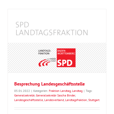
Besprechung Landesgeschäftsstelle
05.01.2022
|
Kategorien:
Fraktion Landtag
,
Landtag
|
Tags:
Generalsekretär
,
Generalsekretär Sascha Binder
,
Landesgeschäftsstelle
,
Landesverband
,
Landtagsfraktion
,
Stuttgart